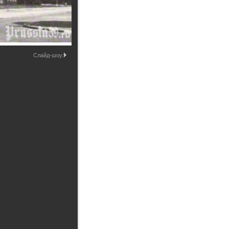
Промышленные здания и
сооружения
Мосты
Слайд-шоу: