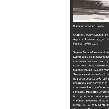
Высшая торговая школа
Статус: Объект культурного
Адрес: г. Калининград, ул. 
Год постройки: 1930 г.
Здание Высшей торговой шко
Кёнигсберге на Tragheimsdor
советника по строительству
строительства архитектором
входа в здание Высшей тор
"Молодежный порыв" работы
Во время боевых действий 
практически не пострадало,
спортивный зал, учебно-про
Приказом министра целлюл
был организован Калинингр
учебное заведение области,
школы. В 1958 году на его 