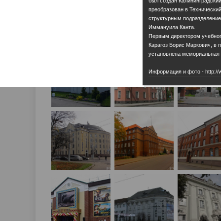
был создан Калининградский
преобразован в Технический
структурным подразделение
Иммануила Канта.
Первым директором учебного
Карагоз Борис Маркович, в 
установлена мемориальная 
Информация и фото - http://