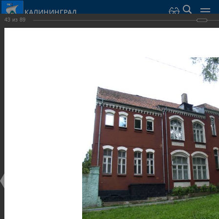
КАЛИНИНГРАД
43
из
89
Город Калининград
›
Город
›
Фотогалерея
›
Общественные здания и сооружения
Фотогалерея
Достопримечательности
Общественные здания и сооружения
25.02.2014