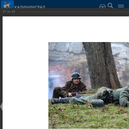
КАЛИНИНГРАД
37
из
44
Город Калининград
›
Город
›
Фотогалерея
›
Калининград
›
Оборонительные сооружения и городские ворота
Оборонительные сооружения и городские ворота
Оборонительные сооружения и городские ворота
25.02.2014