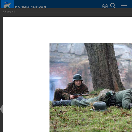
КАЛИНИНГРАД
37
из
44
Город Калининград
›
Город
›
Фотогалерея
›
Калининград
›
Оборонительные сооружения и городские ворота
Оборонительные сооружения и городские ворота
Оборонительные сооружения и городские ворота
25.02.2014