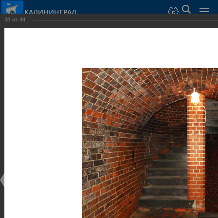
КАЛИНИНГРАД
38
из
44
Город Калининград
›
Город
›
Фотогалерея
›
Калининград
›
Оборонительные сооружения и городские ворота
Оборонительные сооружения и городские ворота
Оборонительные сооружения и городские ворота
25.02.2014