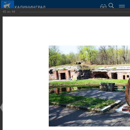
КАЛИНИНГРАД
40
из
44
Город Калининград
›
Город
›
Фотогалерея
›
Калининград
›
Оборонительные сооружения и городские ворота
Оборонительные сооружения и городские ворота
Оборонительные сооружения и городские ворота
25.02.2014