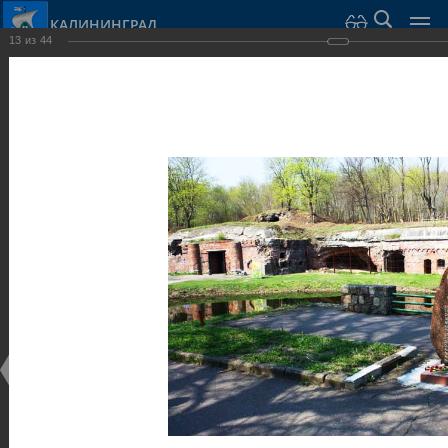
КАЛИНИНГРАД
13
из
44
Город Калининград
›
Город
›
Фотогалерея
›
Калининград
›
Оборонительные сооружения и городские ворота
Оборонительные сооружения и городские ворота
Оборонительные сооружения и городские ворота
25.02.2014