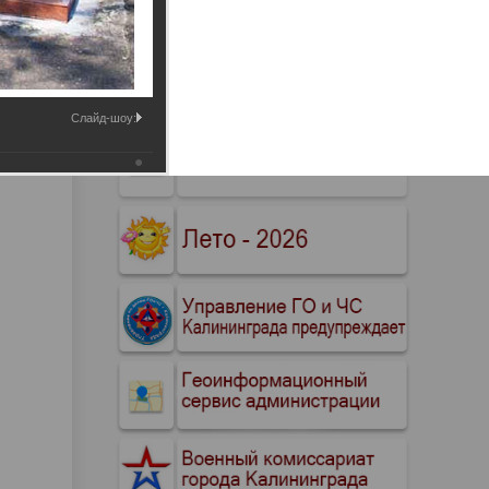
Промышленные здания и
сооружения
Мосты
Слайд-шоу: