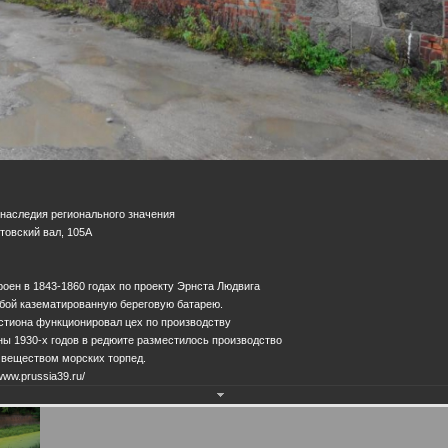
 наследия регионального значения
итовский вал, 105А
роен в 1843-1860 годах по проекту Эрнста Людвига
обой казематированную береговую батарею.
астиона функционировал цех по производству
ны 1930-х годов в редюите разместилось производство
веществом морских торпед.
www.prussia39.ru/