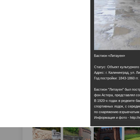
Бастион «Литауен»
Статус: Объект культурного
Адрес: г. Калининград, ул. Л
Год постройки: 1843-1860 гг.
Бастион "Литауен" был пост
фон Астера, представлял с
В 1920-х годах в редюите б
спортивных лодок, с середи
по снаряжению взрывчатым 
Информация и фото - http://