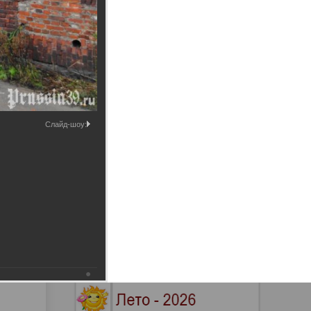
Промышленные здания и
сооружения
Мосты
Слайд-шоу: