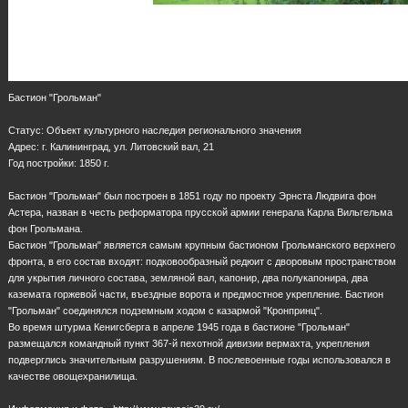
Бастион "Грольман"
Статус: Объект культурного наследия регионального значения
Адрес: г. Калининград, ул. Литовский вал, 21
Год постройки: 1850 г.
Бастион "Грольман" был построен в 1851 году по проекту Эрнста Людвига фон
Астера, назван в честь реформатора прусской армии генерала Карла Вильгельма
фон Грольмана.
Бастион "Грольман" является самым крупным бастионом Грольманского верхнего
фронта, в его состав входят: подковообразный редюит с дворовым пространством
для укрытия личного состава, земляной вал, капонир, два полукапонира, два
каземата горжевой части, въездные ворота и предмостное укрепление. Бастион
"Грольман" соединялся подземным ходом с казармой "Кронпринц".
Во время штурма Кенигсберга в апреле 1945 года в бастионе "Грольман"
размещался командный пункт 367-й пехотной дивизии вермахта, укрепления
подверглись значительным разрушениям. В послевоенные годы использовался в
качестве овощехранилища.