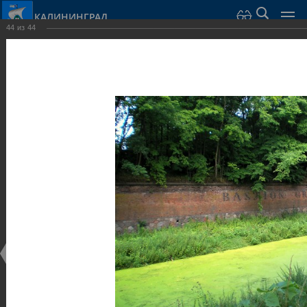
КАЛИНИНГРАД
44
из
44
Город Калининград
›
Город
›
Фотогалерея
›
Калининград
›
Оборонительные сооружения и городские ворота
Оборонительные сооружения и городские ворота
Оборонительные сооружения и городские ворота
25.02.2014