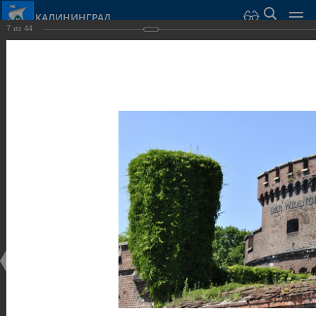
КАЛИНИНГРАД
7
из
44
Город Калининград
›
Город
›
Фотогалерея
›
Калининград
›
Оборонительные сооружения и городские ворота
Оборонительные сооружения и городские ворота
Оборонительные сооружения и городские ворота
25.02.2014