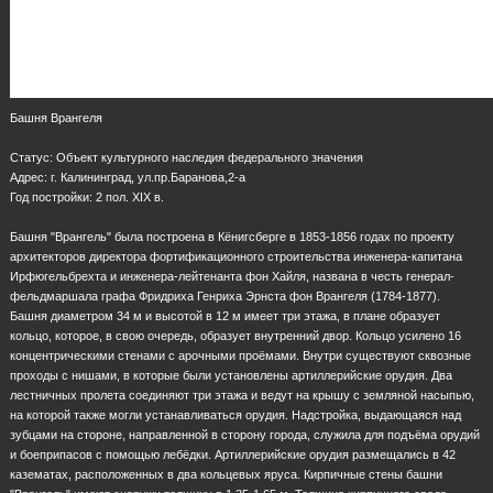
Башня Врангеля
Статус: Объект культурного наследия федерального значения
Адрес: г. Калининград, ул.пр.Баранова,2-а
Год постройки: 2 пол. XIX в.
Башня "Врангель" была построена в Кёнигсберге в 1853-1856 годах по проекту
архитекторов директора фортификационного строительства инженера-капитана
Ирфюгельбрехта и инженера-лейтенанта фон Хайля, названа в честь генерал-
фельдмаршала графа Фридриха Генриха Эрнста фон Врангеля (1784-1877).
Башня диаметром 34 м и высотой в 12 м имеет три этажа, в плане образует
кольцо, которое, в свою очередь, образует внутренний двор. Кольцо усилено 16
концентрическими стенами с арочными проёмами. Внутри существуют сквозные
проходы с нишами, в которые были установлены артиллерийские орудия. Два
лестничных пролета соединяют три этажа и ведут на крышу с земляной насыпью,
на которой также могли устанавливаться орудия. Надстройка, выдающаяся над
зубцами на стороне, направленной в сторону города, служила для подъёма орудий
и боеприпасов с помощью лебёдки. Артиллерийские орудия размещались в 42
казематах, расположенных в два кольцевых яруса. Кирпичные стены башни