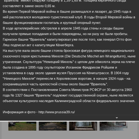
"Врангель" имеют снаружи толщину в 1,35-1,65 м. Толщина кирпичного свода
составляет в замке около 0,65 м.
Во время Первой Мировой войны в башне размещался и лазарет, до 1945 года в
ней располагался молодежно-туристический клуб. В годы Второй Мировой войны в
башне функционировали госпиталь и крупный опорный пункт.
В ходе артиллерийских обстрелов в апреле 1945 года стены и своды башни
получили прямые попадания и были повреждены, но ни разу не были пробиты.
Гарнизон башни "Врангель" капитулировал уже после того, как генерал Отто фон
Ляш подписал акт о капитуляции Кёнигберга.
На выступе вала около башни стояла бронзовая фигура немецкого национального
сказочного героя крестьянина Михеля (Die Deutsche Mischel am Wrangelturm), ныне
утраченная. Скульптура "Немецкий Михель" с цепом для обмолота зерна на плече
была создана в 1895 году скульптором Иоганном Фридрихом Ройшем и
установлена в саду около здания музея Пруссия на Кёнигштрассе. В 1904 году
"Немецкого Михеля" перенесли к Королевским воротам, в начале 1924 года - на
сохранившуюся часть крепостной стены около башни "Врангель".
В соответствии с Постановлением Совета Министров РСФСР от 30 августа 1960
года № 1327 башня "Врангель" подлежит государственной охране, ныне является
объектом культурного наследия Калининградской области федерального значения.
Информация и фото - http://www.prussia39.ru/