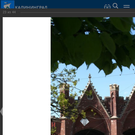
КАЛИНИНГРАД
23
из
44
Город Калининград
›
Город
›
Фотогалерея
›
Калининград
›
Оборонительные сооружения и городские ворота
Оборонительные сооружения и городские ворота
Оборонительные сооружения и городские ворота
25.02.2014