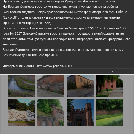
Проект фасада выполнен архитектором Фридрихом Августом Штюлером.
На Бранденбургских воротах установлены скульптурные портреты работы
Вильгельма Людвига Штюрмера: военного министра фельдмаршала фон Бойена
(1771-1848) слева, справа - шефа инженерного корпуса генерал-лейтенанта
Эрнста фон Астера (1778-1855).
В соответствии с Постановлением Совета Министров РСФСР от 30 августа 1960
года № 1327 Бранденбургские ворота подлежат государственной охране, ныне
являются объектом культурного наследия Калининградской области федерального
значения.
Бранденбургские - единственные ворота города, использующиеся по прямому
назначению до настоящего времени.
Информация и фото - http://www.prussia39.ru/