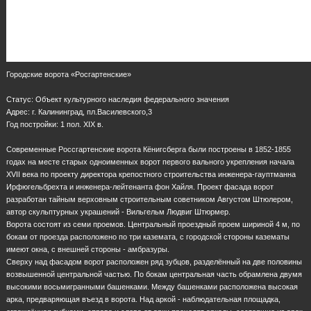
Городские ворота «Росгартенские»
Статус: Объект культурного наследия федерального значения
Адрес: г. Калининград, пл.Василевского,3
Год постройки: 1 пол. XIX в.
Современные Россгартенские ворота Кёнигсберга были построены в 1852-1855
годах на месте старых одноименных ворот первого вального укрепления начала
XVII века по проекту директора крепостного строительства инженера-гауптманна
Ирфюгельбрехта и инженера-лейтенанта фон Хайля. Проект фасада ворот
разработан тайным верховным строительным советником Августом Штюлером,
автор скульптурных украшений - Вильгельм Людвиг Штюрмер.
Ворота состоят из семи проемов. Центральный проездный проем шириной 4 м, по
бокам от проезда расположено по три каземата, с городской стороны казематы
имеют окна, с внешней стороны - амбразуры.
Сверху над фасадом ворот расположен ряд зубцов, разделённый на две половины
возвышенной центральной частью. По бокам центральная часть обрамлена двумя
высокими восьмигранными башенками. Между башенками расположена высокая
арка, предваряющая въезд в ворота. Над аркой - наблюдательная площадка,