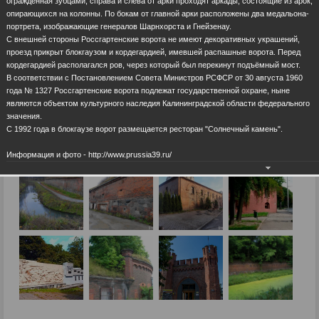
ограждённая зубцами, справа и слева от арки проходят аркады, состоящие из арок,
опирающихся на колонны. По бокам от главной арки расположены два медальона-
портрета, изображающие генералов Шарнхорста и Гнейзенау.
С внешней стороны Россгартенские ворота не имеют декоративных украшений,
проезд прикрыт блокгаузом и кордегардией, имевшей распашные ворота. Перед
кордегардией располагался ров, через который был перекинут подъёмный мост.
В соответствии с Постановлением Совета Министров РСФСР от 30 августа 1960
года № 1327 Россгартенские ворота подлежат государственной охране, ныне
являются объектом культурного наследия Калининградской области федерального
значения.
С 1992 года в блокгаузе ворот размещается ресторан "Солнечный камень".
Информация и фото - http://www.prussia39.ru/