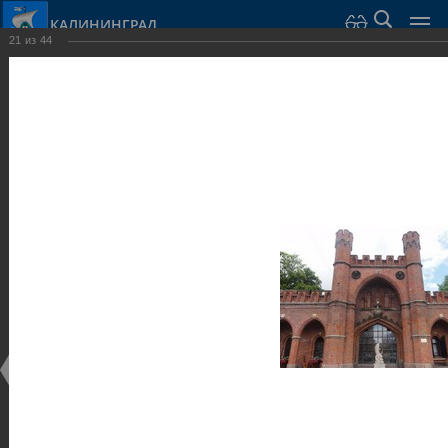
КАЛИНИНГРАД
21
из
44
Город Калининград
›
Город
›
Фотогалерея
›
Калининград
›
Оборонительные сооружения и городские ворота
Оборонительные сооружения и городские ворота
Оборонительные сооружения и городские ворота
25.02.2014