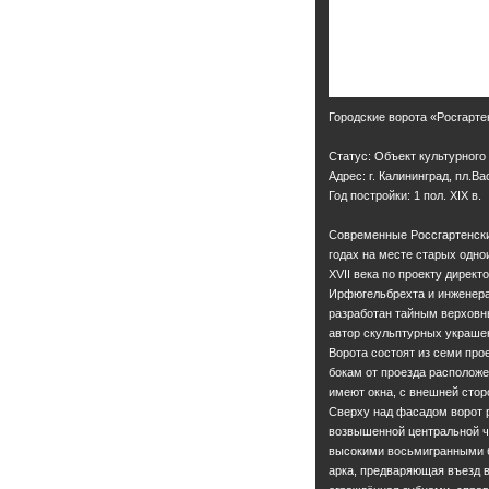
Городские ворота «Росгарте
Статус: Объект культурного
Адрес: г. Калининград, пл.Ва
Год постройки: 1 пол. XIX в.
Современные Россгартенски
годах на месте старых одно
XVII века по проекту дирек
Ирфюгельбрехта и инженера
разработан тайным верхов
автор скульптурных украше
Ворота состоят из семи про
бокам от проезда расположе
имеют окна, с внешней стор
Сверху над фасадом ворот 
возвышенной центральной ч
высокими восьмигранными 
арка, предваряющая въезд в