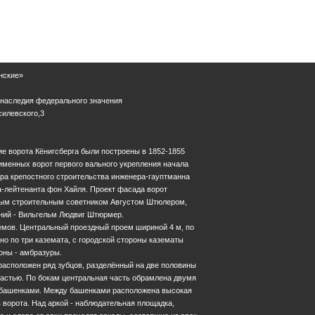
нские»
 наследия федерального значения
силевского,3
е ворота Кёнигсберга были построены в 1852-1855
именных ворот первого вального укрепления начала
тора крепостного строительства инженера-гауптманна
-лейтенанта фон Хайля. Проект фасада ворот
ным строительным советником Августом Штюлером,
ний - Вильгельм Людвиг Штюрмер.
емов. Центральный проездный проем шириной 4 м, по
но по три каземата, с городской стороны казематы
оны - амбразуры.
расположен ряд зубцов, разделённый на две половины
астью. По бокам центральная часть обрамлена двумя
башенками. Между башенками расположена высокая
 ворота. Над аркой - наблюдательная площадка,