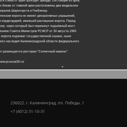
 и слева от арки проходят аркады, состоящие из арок,
о бокам от главной арки расположены два медальона-
ералов Шарнхорста и Гнейзенау.
тенские ворота не имеют декоративных украшений,
 и кордегардией, имевшей распашные ворота. Перед
28.0
ров, через который был перекинут подъёмный мост.
лением Совета Министров РСФСР от 30 августа 1960
 ворота подлежат государственной охране, ныне
ного наследия Калининградской области федерального
рот размещается ресторан "Солнечный камень".
www.prussia39.ru/
236022, г. Калининград, пл. Победы, 1
+7 (4012) 31-10-31