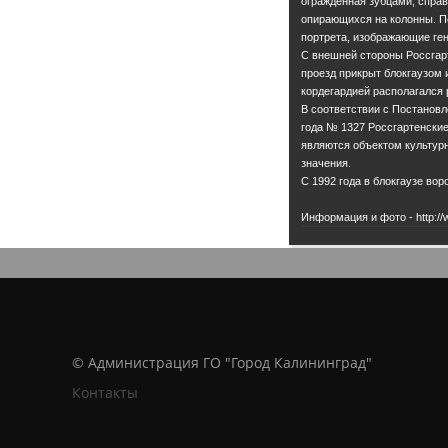
ограждённая зубцами, справа
опирающихся на колонны. П
портрета, изображающие ген
С внешней стороны Россгар
проезд прикрыт блокгаузом
кордегардией располагался 
В соответствии с Постанов
года № 1327 Россгартенские
являются объектом культур
значения.
С 1992 года в блокгаузе во
Информация и фото - http://
© Администрация ГО "Город Калининград"
Контакты