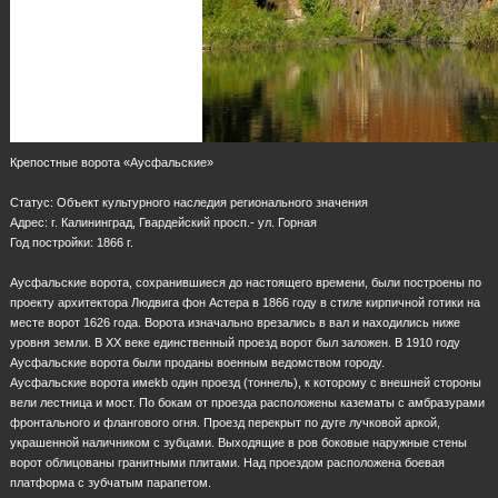
Крепостные ворота «Аусфальские»
Статус: Объект культурного наследия регионального значения
Адрес: г. Калининград, Гвардейский просп.- ул. Горная
Год постройки: 1866 г.
Аусфальские ворота, сохранившиеся до настоящего времени, были построены по
проекту архитектора Людвига фон Астера в 1866 году в стиле кирпичной готики на
месте ворот 1626 года. Ворота изначально врезались в вал и находились ниже
уровня земли. В XX веке единственный проезд ворот был заложен. В 1910 году
Аусфальские ворота были проданы военным ведомством городу.
Аусфальские ворота имеkb один проезд (тоннель), к которому с внешней стороны
вели лестница и мост. По бокам от проезда расположены казематы с амбразурами
фронтального и флангового огня. Проезд перекрыт по дуге лучковой аркой,
украшенной наличником с зубцами. Выходящие в ров боковые наружные стены
ворот облицованы гранитными плитами. Над проездом расположена боевая
платформа с зубчатым парапетом.