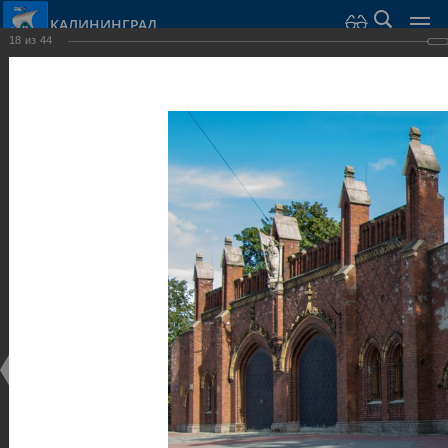
КАЛИНИНГРАД
18
из
44
Город Калининград
›
Город
›
Фотогалерея
›
Калининград
›
Оборонительные сооружения и городские ворота
Оборонительные сооружения и городские ворота
Оборонительные сооружения и городские ворота
25.02.2014