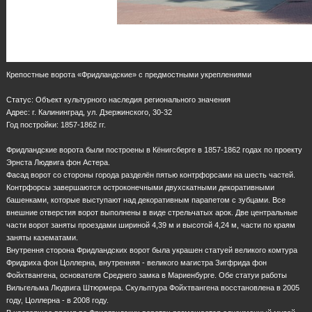
Крепостные ворота «Фридландские» с предмостными укреплениями
Статус: Объект культурного наследия регионального значения
Адрес: г. Калининград, ул. Дзержинского, 30-32
Год постройки: 1857-1862 гг.
Фридландские ворота были построены в Кёнигсберге в 1857-1862 годах по проекту
Эрнста Людвига фон Астера.
Фасад ворот со стороны города разделён пятью контрфорсами на шесть частей.
Контрфорсы завершаются остроконечными двухскатными декоративными
башенками, которые выступают над декоративным парапетом с зубцами. Все
внешние отверстия ворот выполнены в виде стрельчатых арок. Две центральные
части ворот заняты проездами шириной 4,39 м и высотой 4,24 м, части по краям
заняты казематами.
Внутрення сторона Фридландских ворот была украшен статуей великого комтура
Фридриха фон Цоллерна, внутренняя - великого магистра Зигфрида фон
Фойхтвангена, основателя Среднего замка в Мариенбурге. Обе статуи работы
Вильгельма Людвига Штюрмера. Скульптура Фойхтвангена восстановлена в 2005
году, Цоллерна - в 2008 году.