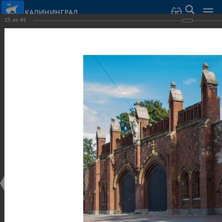
КАЛИНИНГРАД
15
из
44
Город Калининград
›
Город
›
Фотогалерея
›
Калининград
›
Оборонительные сооружения и городские ворота
Оборонительные сооружения и городские ворота
Оборонительные сооружения и городские ворота
25.02.2014