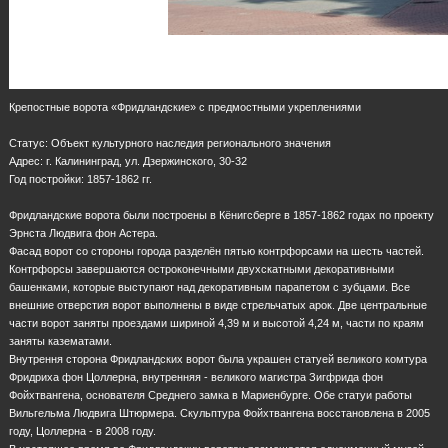
Крепостные ворота «Фридландские» с предмостными укреплениями
Статус: Объект культурного наследия регионального значения
Адрес: г. Калининград, ул. Дзержинского, 30-32
Год постройки: 1857-1862 гг.
Фридландские ворота были построены в Кёнигсберге в 1857-1862 годах по проекту
Эрнста Людвига фон Астера.
Фасад ворот со стороны города разделён пятью контрфорсами на шесть частей.
Контрфорсы завершаются остроконечными двухскатными декоративными
башенками, которые выступают над декоративным парапетом с зубцами. Все
внешние отверстия ворот выполнены в виде стрельчатых арок. Две центральные
части ворот заняты проездами шириной 4,39 м и высотой 4,24 м, части по краям
заняты казематами.
Внутрення сторона Фридландских ворот была украшен статуей великого комтура
Фридриха фон Цоллерна, внутренняя - великого магистра Зигфрида фон
Фойхтвангена, основателя Среднего замка в Мариенбурге. Обе статуи работы
Вильгельма Людвига Штюрмера. Скульптура Фойхтвангена восстановлена в 2005
году, Цоллерна - в 2008 году.