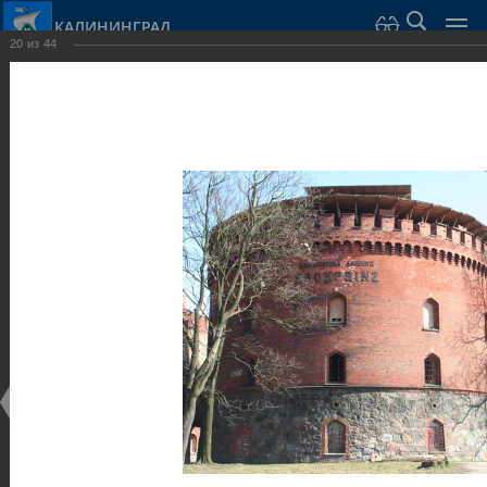
КАЛИНИНГРАД
20
из
44
Город Калининград
›
Город
›
Фотогалерея
›
Калининград
›
Оборонительные сооружения и городские ворота
Оборонительные сооружения и городские ворота
Оборонительные сооружения и городские ворота
25.02.2014