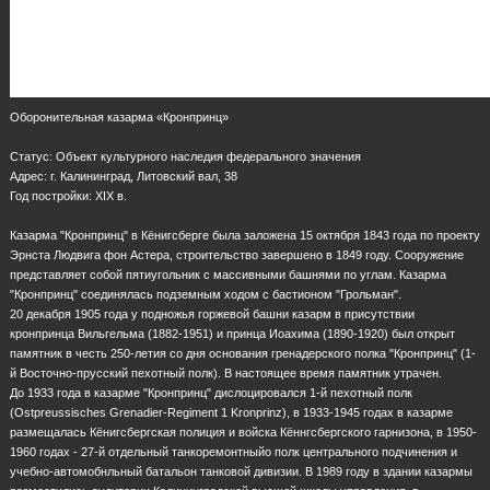
Оборонительная казарма «Кронпринц»
Статус: Объект культурного наследия федерального значения
Адрес: г. Калининград, Литовский вал, 38
Год постройки: XIX в.
Казарма "Кронпринц" в Кёнигсберге была заложена 15 октября 1843 года по проекту
Эрнста Людвига фон Астера, строительство завершено в 1849 году. Сооружение
представляет собой пятиугольник с массивными башнями по углам. Казарма
"Кронпринц" соединялась подземным ходом с бастионом "Грольман".
20 декабря 1905 года у подножья горжевой башни казарм в присутствии
кронпринца Вильгельма (1882-1951) и принца Иоахима (1890-1920) был открыт
памятник в честь 250-летия со дня основания гренадерского полка "Кронпринц" (1-
й Восточно-прусский пехотный полк). В настоящее время памятник утрачен.
До 1933 года в казарме "Кронпринц" дислоцировался 1-й пехотный полк
(Ostpreussisches Grenadier-Regiment 1 Kronprinz), в 1933-1945 годах в казарме
размещалась Кёнигсбергская полиция и войска Кённгсбергского гарнизона, в 1950-
1960 годах - 27-й отдельный танкоремонтныйо полк центрального подчинения и
учебно-автомобнльный батальон танковой дивизии. В 1989 году в здании казармы