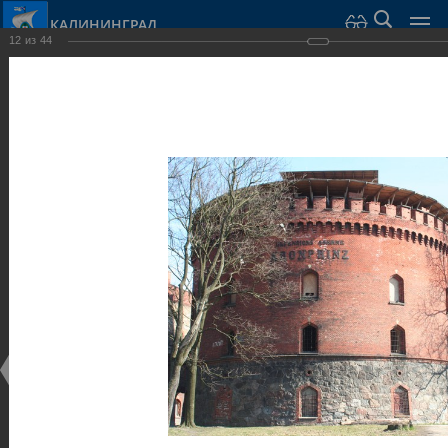
КАЛИНИНГРАД
12
из
44
Город Калининград
›
Город
›
Фотогалерея
›
Калининград
›
Оборонительные сооружения и городские ворота
Оборонительные сооружения и городские ворота
Оборонительные сооружения и городские ворота
25.02.2014