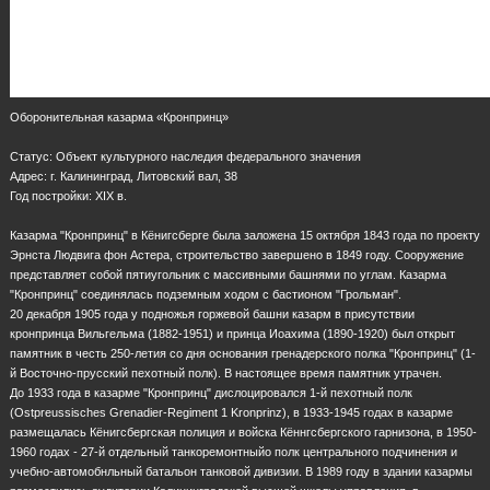
Оборонительная казарма «Кронпринц»
Статус: Объект культурного наследия федерального значения
Адрес: г. Калининград, Литовский вал, 38
Год постройки: XIX в.
Казарма "Кронпринц" в Кёнигсберге была заложена 15 октября 1843 года по проекту
Эрнста Людвига фон Астера, строительство завершено в 1849 году. Сооружение
представляет собой пятиугольник с массивными башнями по углам. Казарма
"Кронпринц" соединялась подземным ходом с бастионом "Грольман".
20 декабря 1905 года у подножья горжевой башни казарм в присутствии
кронпринца Вильгельма (1882-1951) и принца Иоахима (1890-1920) был открыт
памятник в честь 250-летия со дня основания гренадерского полка "Кронпринц" (1-
й Восточно-прусский пехотный полк). В настоящее время памятник утрачен.
До 1933 года в казарме "Кронпринц" дислоцировался 1-й пехотный полк
(Ostpreussisches Grenadier-Regiment 1 Kronprinz), в 1933-1945 годах в казарме
размещалась Кёнигсбергская полиция и войска Кённгсбергского гарнизона, в 1950-
1960 годах - 27-й отдельный танкоремонтныйо полк центрального подчинения и
учебно-автомобнльный батальон танковой дивизии. В 1989 году в здании казармы