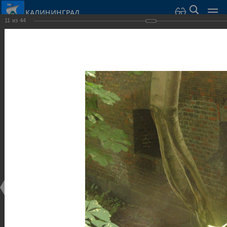
КАЛИНИНГРАД
11
из
44
Город Калининград
›
Город
›
Фотогалерея
›
Калининград
›
Оборонительные сооружения и городские ворота
Оборонительные сооружения и городские ворота
Оборонительные сооружения и городские ворота
25.02.2014