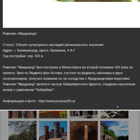
Равелин «Фридланд»
Статус: Объект культурного наследия регионального значения
Адрес: г. Калининград, просп. Калинина, 4 А-Г
Год постройки: сер. ХIХ в.
Равелин "Фридланд" был построен в Кёнигсберге во второй половине XIX века по
проекту Эрнста Людвига фон Астера, состоит из редюита, капонира и двух
полукапониров, получил название из-за соседства с Фридландскими воротами.
Равелин "Фридланд" являлся частью Хабербергского фронта, соединен насыпным
валом с равелином "Хаберберг".
Информация и фото - http://www.prussia39.ru/