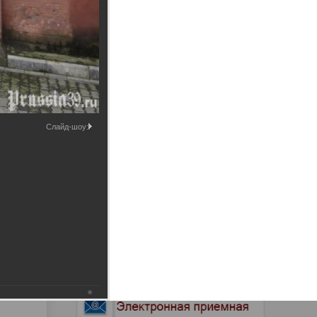
Промышленные здания и
сооружения
Мосты
Слайд-шоу: