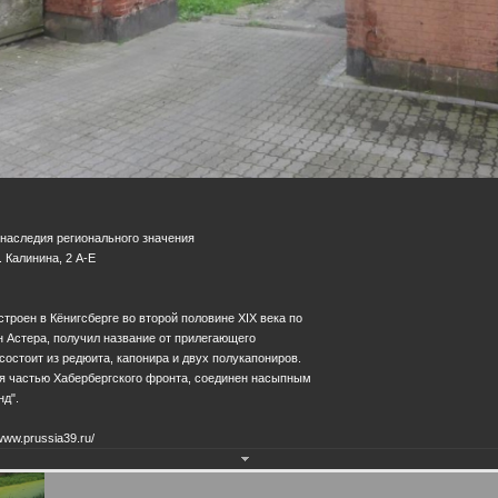
 наследия регионального значения
. Калинина, 2 А-Е
троен в Кёнигсберге во второй половине XIX века по
 Астера, получил название от прилегающего
состоит из редюита, капонира и двух полукапониров.
ся частью Хабербергского фронта, соединен насыпным
нд".
www.prussia39.ru/