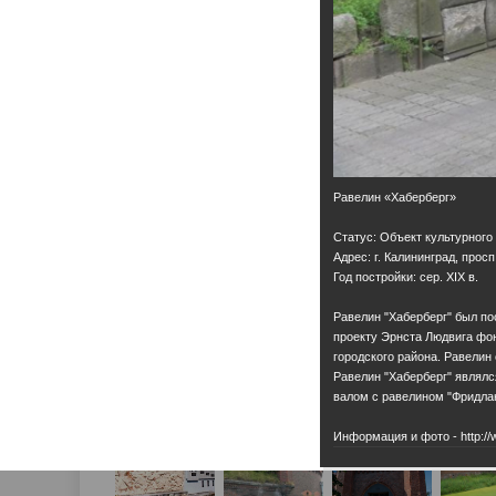
Равелин «Хаберберг»
Статус: Объект культурного
Адрес: г. Калининград, просп
Год постройки: сер. ХIХ в.
Равелин "Хаберберг" был пос
проекту Эрнста Людвига фон
городского района. Равелин 
Равелин "Хаберберг" являл
валом с равелином "Фридла
Информация и фото - http://