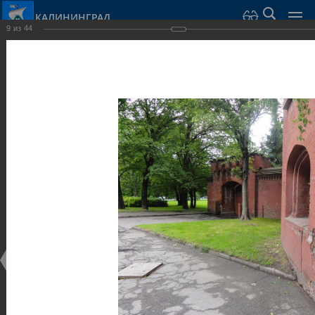
КАЛИНИНГРАД
9
из
44
Город Калининград
›
Город
›
Фотогалерея
›
Калининград
›
Оборонительные сооружения и городские ворота
Оборонительные сооружения и городские ворота
Оборонительные сооружения и городские ворота
25.02.2014