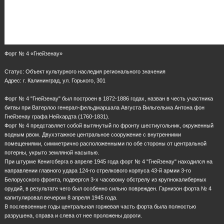
Форт № 4 «Гнейзенау»
Статус: Объект культурного наследия регионального значения
Адрес: г. Калининград, ул. Горького, 301
Форт № 4 "Гнейзенау" был построен в 1872-1886 годах, назван в честь участника
битвы при Ватерлоо генерал-фельдмаршала Августа Вильгельма Антона фон
Гнейзенау графа Нейхардта (1760-1831).
Форт № 4 представляет собой вытянутый по фронту шестиугольник, окруженный
водным рвом. Двухэтажное центральное сооружение с внутренними
помещениями, симметрично расположенными по обе стороны от центральной
потерны, укрыто земляной насыпью.
При штурме Кенигсберга в апреле 1945 года форт № 4 "Гнейзенау" находился на
направлении главного удара 124-го стрелкового корпуса 43-й армии 3-го
Белорусского фронта, подвергся 3-х часовому обстрелу из крупнокалиберных
орудий, в результате чего был особенно сильно поврежден. Гарнизон форта № 4
капитулировал вечером 8 апреля 1945 года.
В послевоенные годы центральная горжевая часть форта была полностью
разрушена, справа и слева от нее проложены дороги.