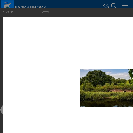
КАЛИНИНГРАД
4
из
44
Город Калининград
›
Город
›
Фотогалерея
›
Калининград
›
Оборонительные сооружения и городские ворота
Оборонительные сооружения и городские ворота
Оборонительные сооружения и городские ворота
25.02.2014