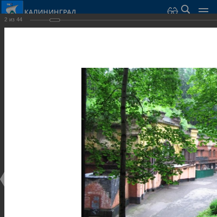
КАЛИНИНГРАД
2
из
44
Город Калининград
›
Город
›
Фотогалерея
›
Калининград
›
Оборонительные сооружения и городские ворота
Оборонительные сооружения и городские ворота
Оборонительные сооружения и городские ворота
25.02.2014