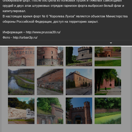
блокировали форт. После обстрела из полковых пушек и тяжелых самоходных
орудий и двух атак штурмовых отрядов гарнизон форта выбросил белый флаг и
капитулировал.
В настоящее время форт № 6 "Королева Луиза" является объектом Министерства
обороны Российской Федерации, доступ на территорию закрыт.
Информация – http://www.prussia39.ru/
Фото - http://urban3p.ru/