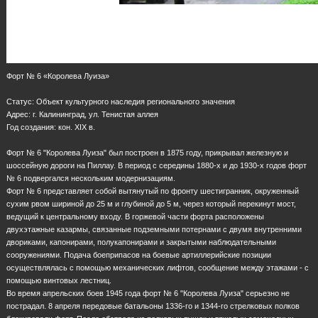
Форт № 6 «Королева Луиза»
Статус: Объект культурного наследия регионального значения
Адрес: г. Калининград, ул. Тенистая аллея
Год создания: кон. ХIХ в.
Форт № 6 "Королева Луиза" был построен в 1875 году, прикрывал железную и
шоссейную дороги на Пиллау. В период с середины 1880-х и до 1930-х годов форт
№ 6 подвергался нескольким модернизациям.
Форт № 6 представляет собой вытянутый по фронту шестигранник, окруженный
сухим рвом шириной до 25 м и глубиной до 5 м, через который перекинут мост,
ведущий к центральному входу. В горжевой части форта расположены
двухэтажные казармы, связанные подземными потернами с двумя внутренними
двориками, капонирами, полукапонирами и закрытыми наблюдательными
сооружениями. Подача боеприпасов на боевые артиллерийские позиции
осуществлялась с помощью механических лифтов, сообщение между этажами - с
помощью винтовых лестниц.
Во время апрельских боев 1945 года форт № 6 "Королева Луиза" серьезно не
пострадал. 8 апреля передовые батальоны 1336-го и 1344-го стрелковых полков