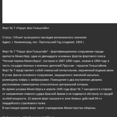
Форт № 7 «Герцог фон Гольштейн»
Статус: Объект культурного наследия регионального значения
Адрес: г. Калининград, пос. Прегольский Год создания: 1903 г.
Форт № 7 "Герцог фон Гольштайн" - фортификационное сооружение города-
крепости Кёнигсберг, один из двенадцати основных фортов фортового пояса
"Ночная перина Кёнигсберга", построен в 1887-1890 годах, назван в 1894 году в
честь государственных и военных деятелей Пруссии - герцогов Гольштайнов.
Форт № 7 представляет собой сомкнутый пятиугольник, окруженный водным рвом.
В углах фасов основного сооружения, защищенного земляной насыпью,
размещены кофры с амбразурами. Помещения и два внутренних дворика
расположены симметрично относительно центральной потерны.
Во время штурма Кёнигсберга в апреле 1945 года форт № 7 находился в стороне
от направления главного удара Красной Армии и не подвергся обстрелу из орудий
особой мощности. 10 апреля форт оказался в зоне боевых действий 84-го
гвардейского стрелкового полка
В настоящее время форт занят учреждением Министерства обороны.