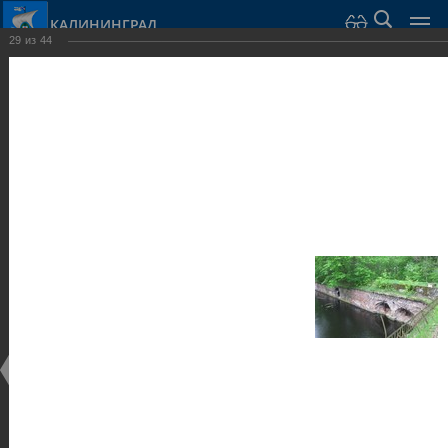
КАЛИНИНГРАД
29
из
44
Город Калининград
›
Город
›
Фотогалерея
›
Калининград
›
Оборонительные сооружения и городские ворота
Оборонительные сооружения и городские ворота
Оборонительные сооружения и городские ворота
25.02.2014