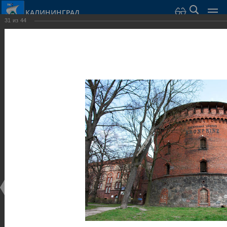
КАЛИНИНГРАД
31
из
44
Город Калининград
›
Город
›
Фотогалерея
›
Калининград
›
Оборонительные сооружения и городские ворота
Оборонительные сооружения и городские ворота
Оборонительные сооружения и городские ворота
25.02.2014