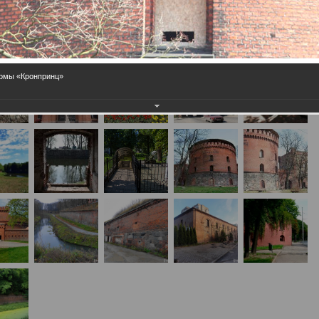
армы «Кронпринц»