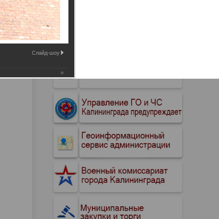
Промышленные здания и
сооружения
Мосты
Слайд-шоу: