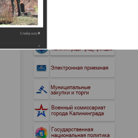
Промышленные здания и
сооружения
Мосты
Слайд-шоу: