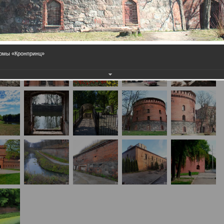
армы «Кронпринц»