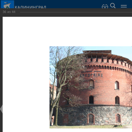
КАЛИНИНГРАД
36
из
44
Город Калининград
›
Город
›
Фотогалерея
›
Калининград
›
Оборонительные сооружения и городские ворота
Оборонительные сооружения и городские ворота
Оборонительные сооружения и городские ворота
25.02.2014