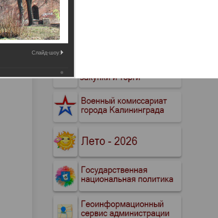
Промышленные здания и
сооружения
Мосты
Слайд-шоу: