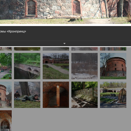
армы «Кронпринц»