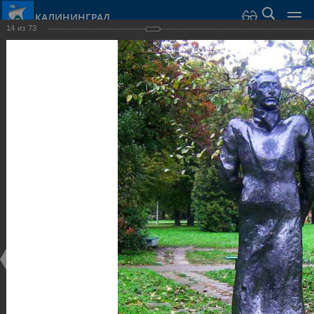
КАЛИНИНГРАД
14
из
73
Город Калининград
›
Город
›
Фотогалерея
›
Калининград
›
Парки и скверы
Парки и скверы
Парки и скверы
25.02.2014