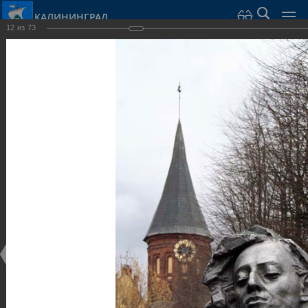
КАЛИНИНГРАД
12
из
73
Город Калининград
›
Город
›
Фотогалерея
›
Калининград
›
Парки и скверы
Парки и скверы
Парки и скверы
25.02.2014