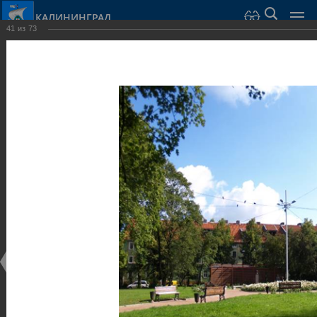
КАЛИНИНГРАД
41
из
73
Город Калининград
›
Город
›
Фотогалерея
›
Калининград
›
Парки и скверы
Парки и скверы
Парки и скверы
25.02.2014