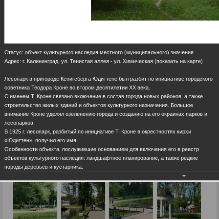
Статус: объект культурного наследия местного (муниципального) значения
Адрес: г. Калининград, ул. Тенистая аллея - ул. Химическая (показать на карте)
Лесопарк в пригороде Кенигсберга Юдиттене был разбит по инициативе городского
советника Теодора Кроне во втором десятилетии XX века.
С именем Т. Кроне связано включение в состав города новых районов, а также
строительство жилых зданий и объектов культурного назначения. Большое
внимание Кроне уделял озеленению города и созданию на его окраинах парков и
лесопарков.
В 1925 г. лесопарк, разбитый по инициативе Т. Кроне в окрестностях кирхи
«Юдиттен», получил его имя.
Особенности объекта, послужившие основанием для включения его в реестр
объектов культурного наследия: ландшафтное планирование, а также редкие
породы деревьев и кустарника.