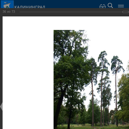
КАЛИНИНГРАД
36
из
73
Город Калининград
›
Город
›
Фотогалерея
›
Калининград
›
Парки и скверы
Парки и скверы
Парки и скверы
25.02.2014