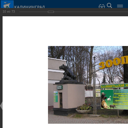
КАЛИНИНГРАД
10
из
73
Город Калининград
›
Город
›
Фотогалерея
›
Калининград
›
Парки и скверы
Парки и скверы
Парки и скверы
25.02.2014