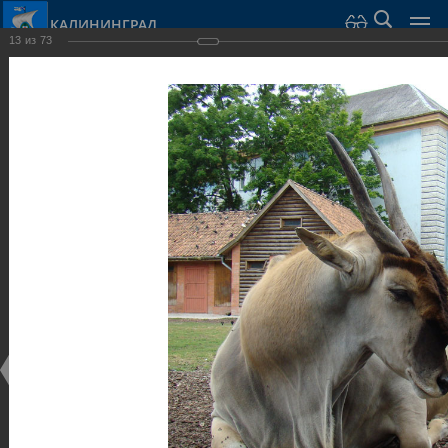
КАЛИНИНГРАД
13
из
73
Город Калининград
›
Город
›
Фотогалерея
›
Калининград
›
Парки и скверы
Парки и скверы
Парки и скверы
25.02.2014