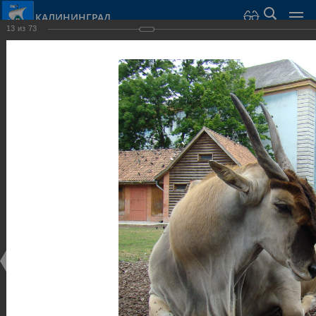
КАЛИНИНГРАД
13
из
73
Город Калининград
›
Город
›
Фотогалерея
›
Калининград
›
Парки и скверы
Парки и скверы
Парки и скверы
25.02.2014