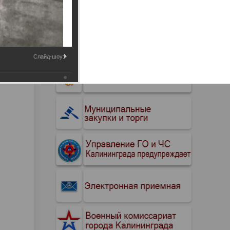
Промышленные здания и
сооружения
Мосты
Слайд-шоу: