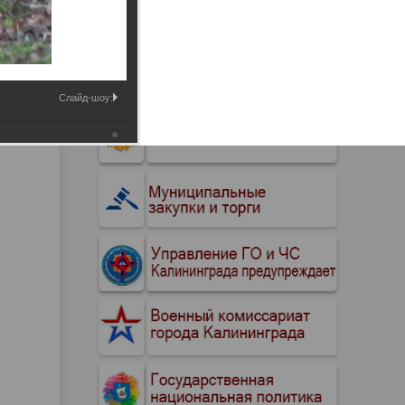
Промышленные здания и
сооружения
Мосты
Слайд-шоу: