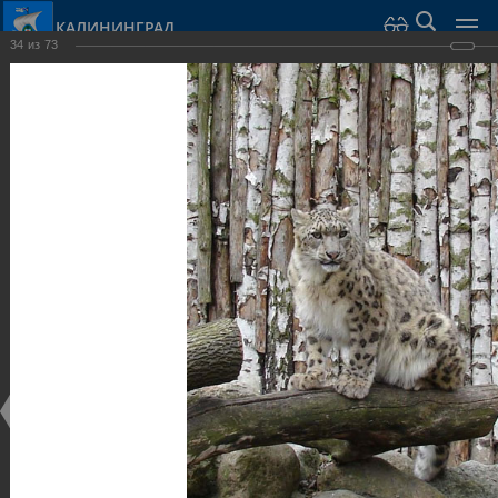
КАЛИНИНГРАД
34
из
73
Город Калининград
›
Город
›
Фотогалерея
›
Калининград
›
Парки и скверы
Парки и скверы
Парки и скверы
25.02.2014