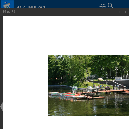
КАЛИНИНГРАД
35
из
73
Город Калининград
›
Город
›
Фотогалерея
›
Калининград
›
Парки и скверы
Парки и скверы
Парки и скверы
25.02.2014