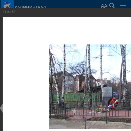
КАЛИНИНГРАД
41
из
62
Город Калининград
›
Город
›
Фотогалерея
›
Калининград
›
Скульптуры и мемориалы
Скульптуры и мемориалы
Скульптуры и мемориалы
25.02.2014