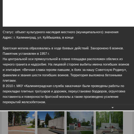
Статус: объект культурного наследия местного (муниципального) значения
Адрес: г. Калининград, ул. Куйбышева, в конце
Братская могила образовалась в ходе боевых действий. Захоронено 6 воинов.
Памятник установлен в 1957 г.
На центральной оси прямоугольной в плане площадки расположен обелиск из
черного гранита и надгробие. На лицевой стороне выбиты имена погибших воинов
и эпитафия: «Вечная слава героям павшим, в боях за нашу Советскую Родину»,
фамилии и звания шести погибших воинов. Территория выложена бетонными
плитами.
В 2010 г. МКУ «Калининградская служба заказчика» были проведены работы по
перекладке плитных тротуаров и дорожек, переустановке бордюров, огрунтовке
постамента и поверхности братской могилы а также произведено усиление
перекрытий железобетоном.