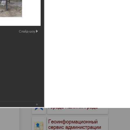
Промышленные здания и
сооружения
Мосты
Слайд-шоу: