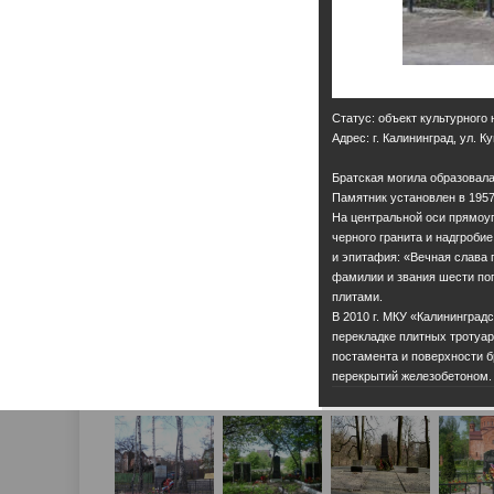
Статус: объект культурного
Адрес: г. Калининград, ул. 
Братская могила образовала
Памятник установлен в 1957 
На центральной оси прямоуг
черного гранита и надгроби
и эпитафия: «Вечная слава 
фамилии и звания шести по
плитами.
В 2010 г. МКУ «Калининград
перекладке плитных тротуар
постамента и поверхности б
перекрытий железобетоном.