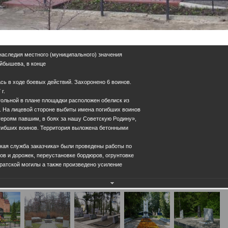
 наследия местного (муниципального) значения
Куйбышева, в конце
сь в ходе боевых действий. Захоронено 6 воинов.
г.
ольной в плане площадки расположен обелиск из
е. На лицевой стороне выбиты имена погибших воинов
героям павшим, в боях за нашу Советскую Родину»,
гибших воинов. Территория выложена бетонными
ская служба заказчика» были проведены работы по
ов и дорожек, переустановке бордюров, огрунтовке
ратской могилы а также произведено усиление