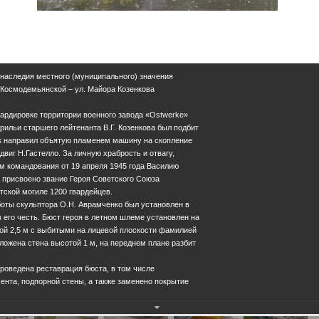
 наследия местного (муниципального) значения
З. Космодемьянской – ул. Майора Козенкова
бардировке территории военного завода «Ostwerke»
ильи старшего лейтенанта В.Г. Козенкова был подбит
ик направил объятую пламенем машину на скопление
двиг Н.Гастелло. За личную храбрость и отвагу,
м командования от 19 апреля 1945 года Василию
 присвоено звание Героя Советского Союза
тской могиле 1200 гвардейцев.
боты скульптора О.Н. Аврамченко был установлен в
 в его честь. Бюст героя в летном шлеме установлен на
ой 2,5 м с выбитыми на лицевой плоскости фамилией
ложена стена высотой 1 м, на переднем плане разбит
проведена реставрация бюста, в том числе
нта, подпорной стены, а также заменено покрытие