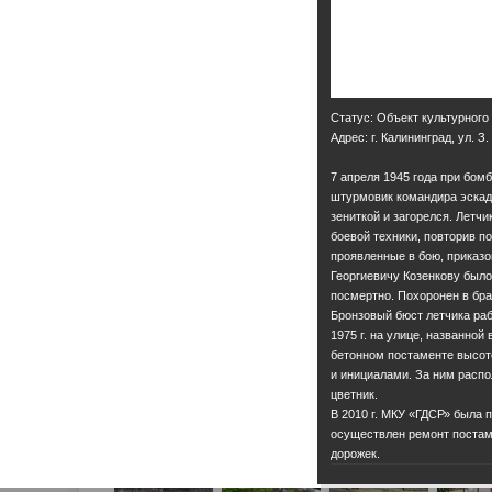
Статус: Объект культурного
Адрес: г. Калининград, ул. 
7 апреля 1945 года при бом
штурмовик командира эскадр
зениткой и загорелся. Летч
боевой техники, повторив по
проявленные в бою, приказо
Георгиевичу Козенкову было
посмертно. Похоронен в бра
Бронзовый бюст летчика ра
1975 г. на улице, названной
бетонном постаменте высот
и инициалами. За ним распо
цветник.
В 2010 г. МКУ «ГДСР» была 
осуществлен ремонт постаме
дорожек.