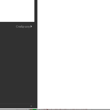
Промышленные здания и
сооружения
Мосты
Слайд-шоу: