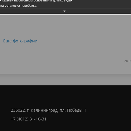
х камней на бетонном основании и других видах
ена установка поребрика.
Еще фотографии
28.0
236022, г. Калининград, пл. Победы, 1
+7 (4012) 31-10-31