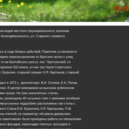
 наследия местного (муниципального) значения
А. Космодемьянского, ул. Старшего сержанта
сь в ходе боевых действий. Памятник установлен в
зведено перезахоронение из братских могил с улиц
-го км Балтийского шоссе, пос. Прегольский, со
оронено 932 воина, из них три Героя Советского
. Бурыхин, старший сержант К.Я. Карташов, старший
т в 1971 г., архитекторы: В.И. Осипов, Е.А. Попов,
енко. В центре мемориала на высоком кубическом
-мм пушка. На трех монолитных стенах,
ек, размещены 45 чугунных плит с именами погибших
рямоугольных надгробиях расположены три стелы с
ого Союза Е.И. Бурыхина, К.Я. Карташова, П.М.
на плиткой, по периметру обсажена деревьями.
не памятников» были проведены работы по обновлению
раске фасадов, перекладке плитных тротуаров и