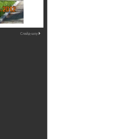
Промышленные здания и
сооружения
Мосты
Слайд-шоу: