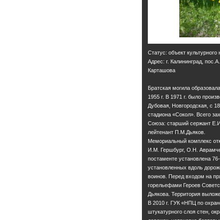
Статус: объект культурного
Адрес: г. Калининград, пос.
Карташова
Братская могила образовала
1955 г. В 1971 г. было прои
Дубовая, Новгородская, с 18
стадиона «Сокол». Всего зах
Союза: старший сержант Е.И
лейтенант П.М.Дьяков.
Мемориальный комплекс откры
И.М. Гершбург, О.Н. Аврамч
постаменте установлена 76
установленных вдоль дорож
воинов. Перед входом на п
горельефами Героев Советск
Дьякова. Территория выложе
В 2010 г. ГУК «НПЦ по охра
штукатурного слоя стен, ок