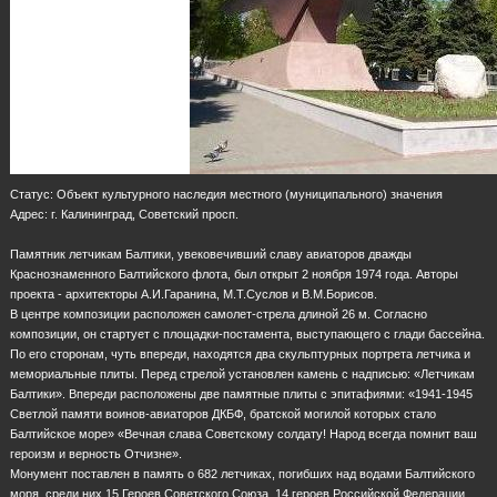
Статус: Объект культурного наследия местного (муниципального) значения
Адрес: г. Калининград, Советский просп.
Памятник летчикам Балтики, увековечивший славу авиаторов дважды
Краснознаменного Балтийского флота, был открыт 2 ноября 1974 года. Авторы
проекта - архитекторы А.И.Гаранина, М.Т.Суслов и В.М.Борисов.
В центре композиции расположен самолет-стрела длиной 26 м. Согласно
композиции, он стартует с площадки-постамента, выступающего с глади бассейна.
По его сторонам, чуть впереди, находятся два скульптурных портрета летчика и
мемориальные плиты. Перед стрелой установлен камень с надписью: «Летчикам
Балтики». Впереди расположены две памятные плиты с эпитафиями: «1941-1945
Светлой памяти воинов-авиаторов ДКБФ, братской могилой которых стало
Балтийское море» «Вечная слава Советскому солдату! Народ всегда помнит ваш
героизм и верность Отчизне».
Монумент поставлен в память о 682 летчиках, погибших над водами Балтийского
моря, среди них 15 Героев Советского Союза, 14 героев Российской Федерации.