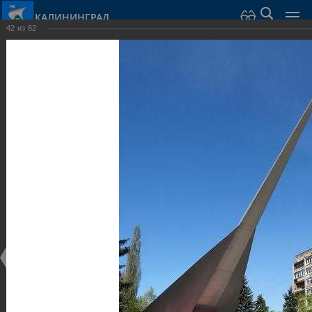
КАЛИНИНГРАД
42
из
62
Город Калининград
›
Город
›
Фотогалерея
›
Калининград
›
Скульптуры и мемориалы
Скульптуры и мемориалы
Скульптуры и мемориалы
25.02.2014