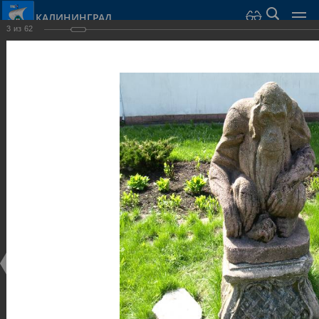
КАЛИНИНГРАД
3
из
62
Город Калининград
›
Город
›
Фотогалерея
›
Калининград
›
Скульптуры и мемориалы
Скульптуры и мемориалы
Скульптуры и мемориалы
25.02.2014