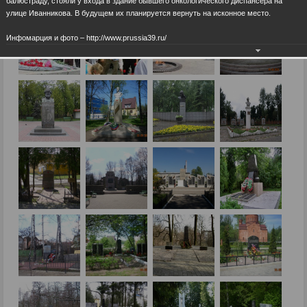
балюстраду, стояли у входа в здание бывшего онкологического диспансера на
улице Иванникова. В будущем их планируется вернуть на исконное место.
Инфомарция и фото – http://www.prussia39.ru/