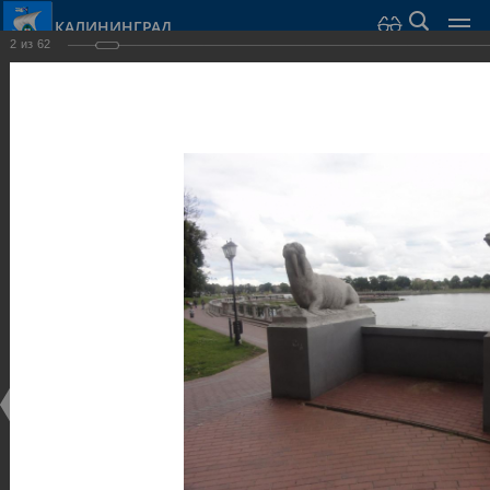
КАЛИНИНГРАД
2
из
62
Город Калининград
›
Город
›
Фотогалерея
›
Калининград
›
Скульптуры и мемориалы
Скульптуры и мемориалы
Скульптуры и мемориалы
25.02.2014