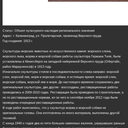
Статус: Объект культурного наследия регионального значения
Адрес: г. Калининград, ул. Пролетарская, променад Верхнего пруда
Год создания: 1913 г.
Скульптуры морских животных из искусственного камня: морского слона,
морского льва, моржа и морской собаки работы скульптора Германа Тиле, были
установлены в Кёнигсберге на западной набережной Верхнего пруда (Обертайх,
район Марауненхоф) в 1913 году.
Изначально скульптуры стояли в последовательности слева направо: морской
слон, морской лев, морж и морская собака; в нстоящее время: морской слон,
морская собака, морской лев и морж. До настоящего времени сохранились две
оригинальные скульптуры, две другие - воссозданы, реставрационные работы
проводились в 2009-2010 годах. Реставрация была проведена по строительным, а
не по реставрационным нормам, из-за чего в сентябре-ноябре 2012 года были
проведены очередные реставрационные работы.
В ходе работ выяснилось, что у скульптур моржа и морской собаки не
оригинальные головы. Они изготовлены из иного материала, выполнены другой
техникой.
С конца 1940-х годов два из пяти больших каменных вазонов, украшавших раньше