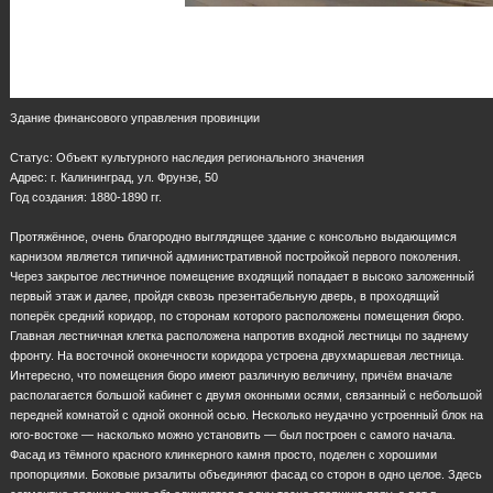
Здание финансового управления провинции
Статус: Объект культурного наследия регионального значения
Адрес: г. Калининград, ул. Фрунзе, 50
Год создания: 1880-1890 гг.
Протяжённое, очень благородно выглядящее здание с консольно выдающимся
карнизом является типичной административной постройкой первого поколения.
Через закрытое лестничное помещение входящий попадает в высоко заложенный
первый этаж и далее, пройдя сквозь презентабельную дверь, в проходящий
поперёк средний коридор, по сторонам которого расположены помещения бюро.
Главная лестничная клетка расположена напротив входной лестницы по заднему
фронту. На восточной оконечности коридора устроена двухмаршевая лестница.
Интересно, что помещения бюро имеют различную величину, причём вначале
располагается большой кабинет с двумя оконными осями, связанный с небольшой
передней комнатой с одной оконной осью. Несколько неудачно устроенный блок на
юго-востоке — насколько можно установить — был построен с самого начала.
Фасад из тёмного красного клинкерного камня просто, поделен с хорошими
пропорциями. Боковые ризалиты объединяют фасад со сторон в одно целое. Здесь