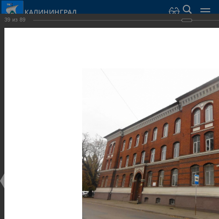
КАЛИНИНГРАД
39
из
89
Город Калининград
›
Город
›
Фотогалерея
›
Калининград
›
Общественные здания и сооружения
Общественные здания и сооружения
Общественные здания и сооружения
25.02.2014