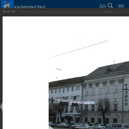
КАЛИНИНГРАД
38
из
89
Город Калининград
›
Город
›
Фотогалерея
›
Калининград
›
Общественные здания и сооружения
Общественные здания и сооружения
Общественные здания и сооружения
25.02.2014